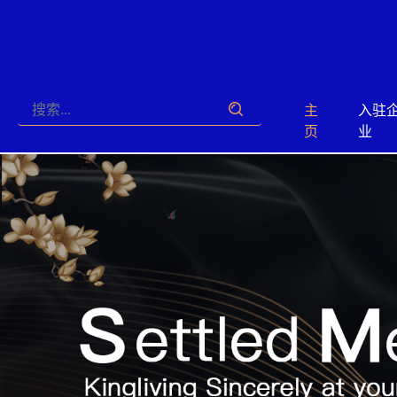
主
入驻
页
业