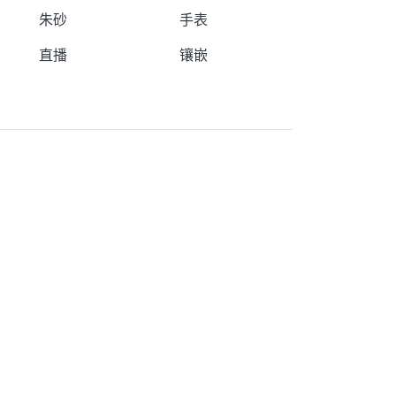
朱砂
手表
直播
镶嵌