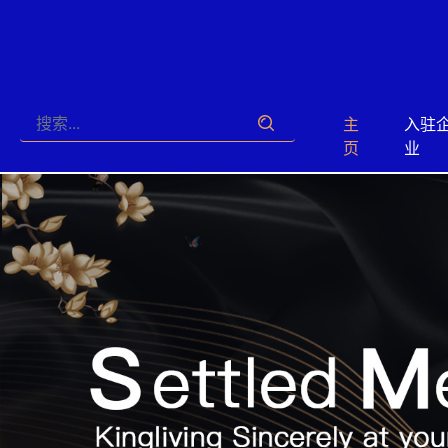
主
入驻
页
业