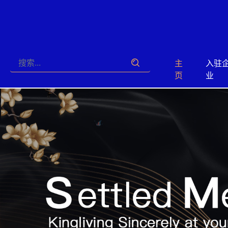
主
入驻
页
业