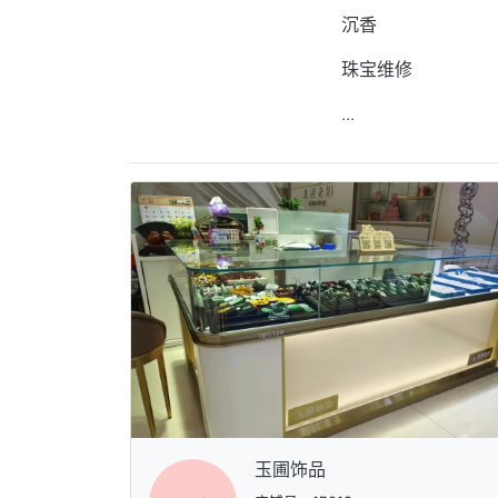
沉香
珠宝维修
...
玉圃饰品