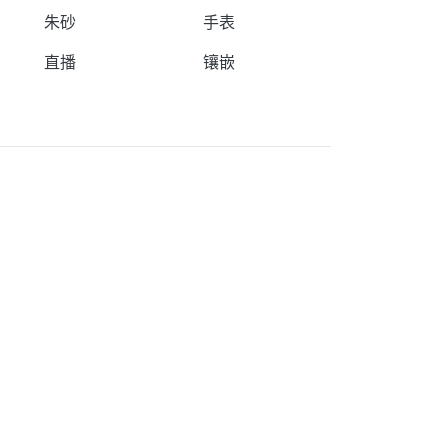
朱砂
手表
直播
镶嵌