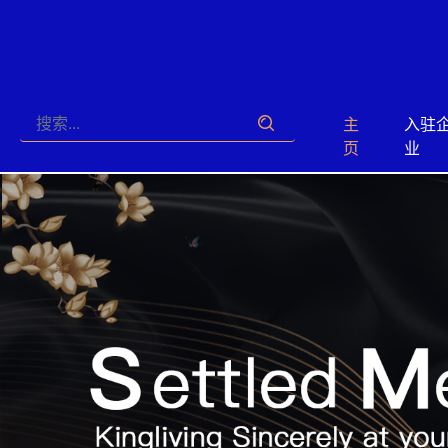
主
入驻
页
业