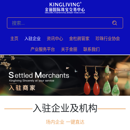
主页
入驻企业
资讯中心
⾦杜鹃管家
珍珠⾏业协会
产业服务平台
关于⾦丽
联系我们
入驻企业及机构
场内企业 一键直达