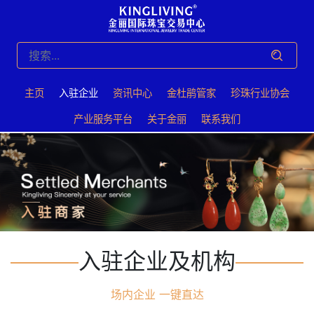
主页
入驻企业
资讯中心
⾦杜鹃管家
珍珠⾏业协会
产业服务平台
关于⾦丽
联系我们
入驻企业及机构
场内企业 一键直达