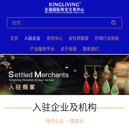
主页
入驻企业
资讯中心
⾦杜鹃管家
珍珠⾏业协会
产业服务平台
关于⾦丽
联系我们
入驻企业及机构
场内企业 一键直达