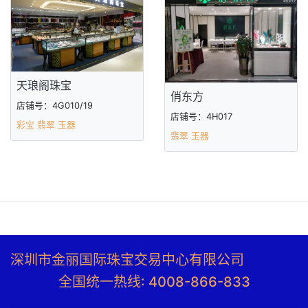
天琅阁珠宝
俏东方
店铺号：4G010/19
店铺号：4H017
彩宝 翡翠 玉器
翡翠 玉器
深圳市金丽国际珠宝交易中心有限公司
全国统一热线: 4008-866-833