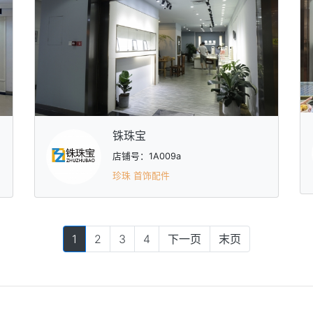
铢珠宝
店铺号：1A009a
珍珠 首饰配件
1
2
3
4
下一页
末页