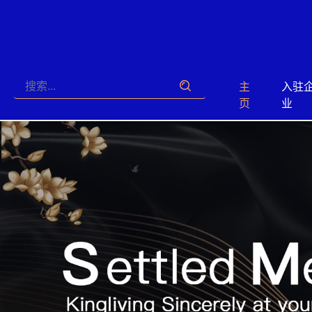
主
入驻
页
业