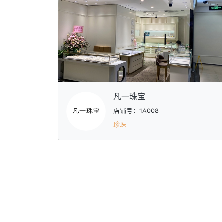
凡一珠宝
店铺号：1A008
珍珠