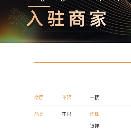
楼层
不限
一楼
品类
不限
珍珠
银饰