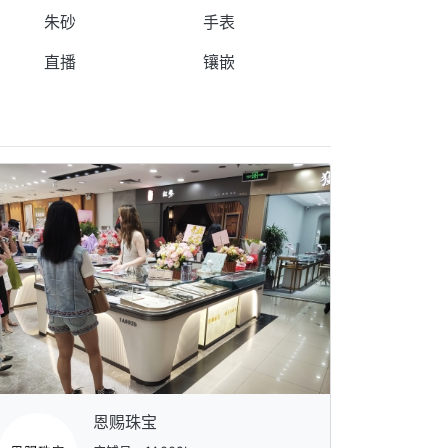
朱砂
手表
直播
镶嵌
恩赐珠宝