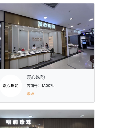
漫心珠韵
店铺号：1A007b
珍珠